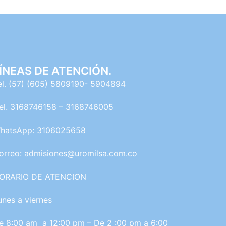
ÍNEAS DE ATENCIÓN.
el. (57) (605) 5809190- 5904894
el. 3168746158 – 3168746005
hatsApp: 3106025658
orreo: admisiones@uromilsa.com.co
ORARIO DE ATENCION
unes a viernes
e 8:00 am a 12:00 pm – De 2 :00 pm a 6:00