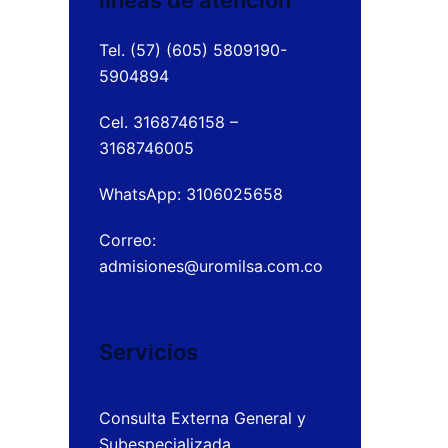
líneas de atención
Tel. (57) (605) 5809190-
5904894
Cel. 3168746158 –
3168746005
WhatsApp: 3106025658
Correo:
admisiones@uromilsa.com.co
Servicios
Consulta Externa General y
Subespecializada