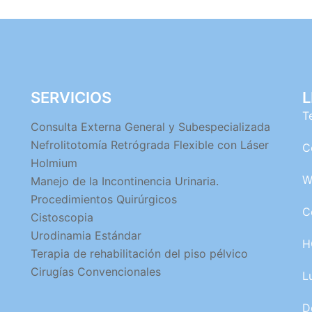
SERVICIOS
L
T
Consulta Externa General y Subespecializada
Nefrolitotomía Retrógrada Flexible con Láser
C
Holmium
W
Manejo de la Incontinencia Urinaria.
Procedimientos Quirúrgicos
C
Cistoscopia
Urodinamia Estándar
H
Terapia de rehabilitación del piso pélvico
Cirugías Convencionales
L
D