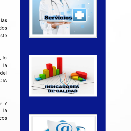
las
dos
ste
 lo
 la
del
CIA
s y
 la
icos